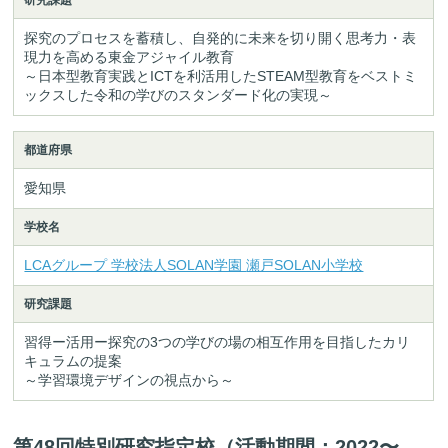
探究のプロセスを蓄積し、自発的に未来を切り開く思考力・表
現力を高める東金アジャイル教育
～日本型教育実践とICTを利活用したSTEAM型教育をベストミ
ックスした令和の学びのスタンダード化の実現～
都道府県
愛知県
学校名
LCAグループ 学校法人SOLAN学園
瀬戸SOLAN小学校
研究課題
習得ー活用ー探究の3つの学びの場の相互作用を目指したカリ
キュラムの提案
～学習環境デザインの視点から～
第48回特別研究指定校（活動期間：2022〜