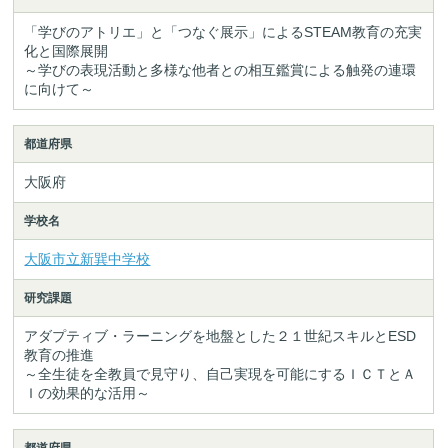
「学びのアトリエ」と「つなぐ展示」によるSTEAM教育の充実
化と国際展開
～学びの表現活動と多様な他者との相互鑑賞による触発の連環
に向けて～
都道府県
大阪府
学校名
大阪市立新巽中学校
研究課題
アダプティブ・ラーニングを地盤とした２１世紀スキルとESD
教育の推進
～全生徒を全教員で見守り、自己実現を可能にするＩＣＴとＡ
Ｉの効果的な活用～
都道府県