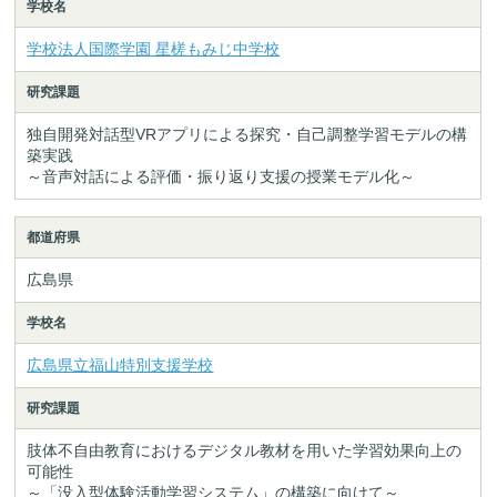
学校名
学校法人国際学園 星槎もみじ中学校
研究課題
独自開発対話型VRアプリによる探究・自己調整学習モデルの構
築実践
～音声対話による評価・振り返り支援の授業モデル化～
都道府県
広島県
学校名
広島県立福山特別支援学校
研究課題
肢体不自由教育におけるデジタル教材を用いた学習効果向上の
可能性
～「没入型体験活動学習システム」の構築に向けて～