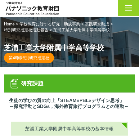
Home
>
学校教育に対する研究・助成事業
>
実践研究助成
>
特別研究指定校活動報告
>
芝浦工業大学附属中学高等学校
芝浦工業大学附属中学高等学校
第46回特別研究指定校
研究課題
生徒の学びの質の向上「STEAM×PBL×デザイン思考」
～探究活動とSDGs，海外教育旅行プログラムとの連動～
芝浦工業大学附属中学高等学校の基本情報