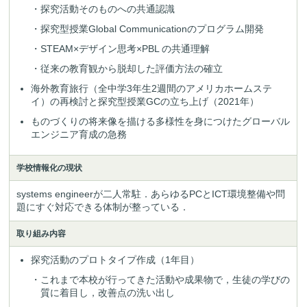
・探究活動そのものへの共通認識
・探究型授業Global Communicationのプログラム開発
・STEAM×デザイン思考×PBL の共通理解
・従来の教育観から脱却した評価方法の確立
海外教育旅行（全中学3年生2週間のアメリカホームステ
イ）の再検討と探究型授業GCの立ち上げ（2021年）
ものづくりの将来像を描ける多様性を身につけたグローバル
エンジニア育成の急務
学校情報化の現状
systems engineerが二人常駐．あらゆるPCとICT環境整備や問
題にすぐ対応できる体制が整っている．
取り組み内容
探究活動のプロトタイプ作成（1年目）
・これまで本校が行ってきた活動や成果物で，生徒の学びの
質に着目し，改善点の洗い出し