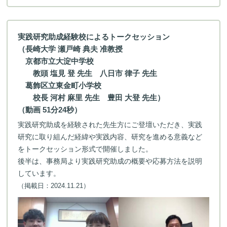
実践研究助成経験校によるトークセッション
（長崎大学 瀬戸崎 典夫 准教授
京都市立大淀中学校
教頭 塩見 登 先生 八日市 律子 先生
葛飾区立東金町小学校
校長 河村 麻里 先生 豊田 大登 先生）
（動画 51分24秒）
実践研究助成を経験された先生方にご登壇いただき、実践
研究に取り組んだ経緯や実践内容、研究を進める意義など
をトークセッション形式で開催しました。
後半は、事務局より実践研究助成の概要や応募方法を説明
しています。
（掲載日：2024.11.21）