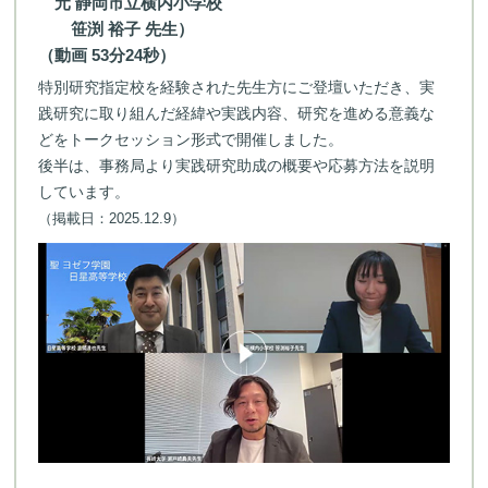
元 静岡市立横内小学校
笹渕 裕子 先生）
（動画 53分24秒）
特別研究指定校を経験された先生方にご登壇いただき、実
践研究に取り組んだ経緯や実践内容、研究を進める意義な
どをトークセッション形式で開催しました。
後半は、事務局より実践研究助成の概要や応募方法を説明
しています。
（掲載日：2025.12.9）