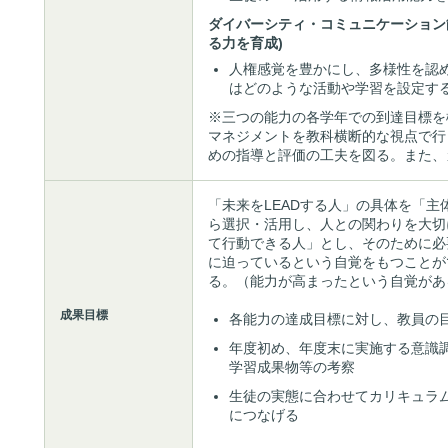
ダイバーシティ・コミュニケーション
る力を育成)
人権感覚を豊かにし、多様性を認
はどのような活動や学習を設定す
※三つの能力の各学年での到達目標を
マネジメントを教科横断的な視点で行
めの指導と評価の工夫を図る。また、
「未来をLEADする人」の具体を「
ら選択・活用し、人との関わりを大切
て行動できる人」とし、そのために必
に迫っているという自覚をもつことが
る。（能力が高まったという自覚があ
成果目標
各能力の達成目標に対し、教員の
年度初め、年度末に実施する意識
学習成果物等の考察
生徒の実態に合わせてカリキュラ
につなげる