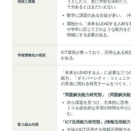
うとしたり、更に学習を深めたり
現状と課題
十分あるとはまだいえない。
数学に課題のある生徒が多い。（
開校から「未来をLEADする人材
や学年に応じてどのような能力を
明確にする必要がある。
ICT環境が整っており、活用もある
学校情報化の現状
がある。
「未来をLEADする人」に必要な三
能力」「ダイバーシティ・コミュニケ
の育成に関わる研究チームをつくり、
「問題解決能力研究部」（問題解決能
自ら課題を見つけ、主体的に思考
くりを総合的な学習の時間を中心
む。
「ICT活用能力研究部」(情報活用能
取り組み内容
生徒のICT活用する情報活用能力