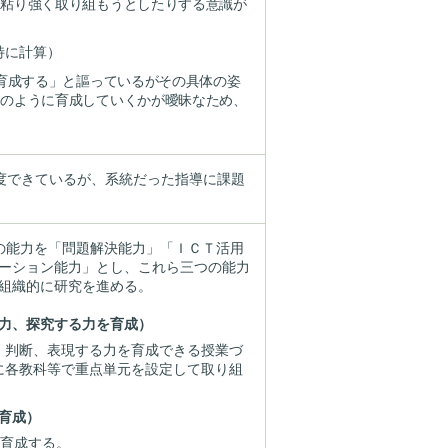
、粘り強く取り組もうとしたりする意識が
特に計算）
を育成する」と謳っているがその具体の姿
どのように育成していくかが曖昧なため、
程度できているが、系統だった指導に課題
つの能力を「問題解決能力」「ＩＣＴ活用
ーション能力」とし、これら三つの能力
組織的に研究を進める。
力、探究する力を育成）
、判断、表現する力を育成できる授業づ
に各教科等で重点単元を設定して取り組
力育成）
を育成する。