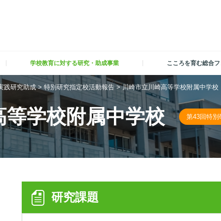
学校教育に対する研究・助成事業
こころを育む総合フ
実践研究助成
>
特別研究指定校活動報告
>
川崎市立川崎高等学校附属中学校
高等学校附属中学校
第43回特
研究課題