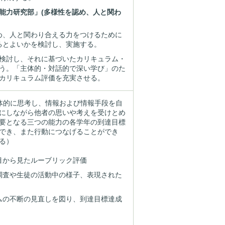
能力研究部」(多様性を認め、人と関わ
め、人と関わり合える力をつけるために
るとよいかを検討し、実施する。
検討し、それに基づいたカリキュラム・
う。「主体的・対話的で深い学び」のた
カリキュラム評価を充実させる。
主体的に思考し、情報および情報手段を自
にしながら他者の思いや考えを受けとめ
要となる三つの能力の各学年の到達目標
でき、また行動につなげることができ
る）
目から見たルーブリック評価
調査や生徒の活動中の様子、表現された
ムの不断の見直しを図り、到達目標達成