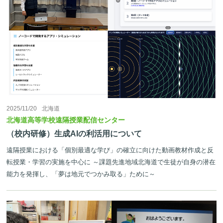
2025/11/20
北海道
北海道高等学校遠隔授業配信センター
（校内研修）⽣成AIの利活⽤について
遠隔授業における「個別最適な学び」の確立に向けた動画教材作成と反
転授業・学習の実施を中心に ～課題先進地域北海道で生徒が自身の潜在
能力を発揮し、「夢は地元でつかみ取る」ために～