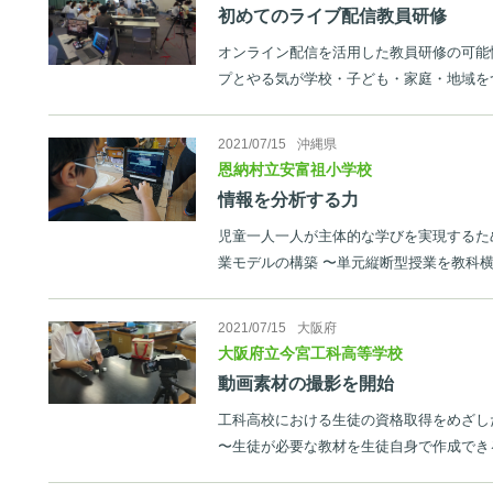
初めてのライブ配信教員研修
オンライン配信を活用した教員研修の可能
プとやる気が学校・子ども・家庭・地域を
2021/07/15
沖縄県
恩納村立安富祖小学校
情報を分析する力
児童一人一人が主体的な学びを実現するた
業モデルの構築 〜単元縦断型授業を教科
2021/07/15
大阪府
大阪府立今宮工科高等学校
動画素材の撮影を開始
工科高校における生徒の資格取得をめざし
〜生徒が必要な教材を生徒自身で作成でき