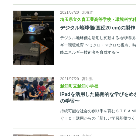
2021/07/20
北海道
埼玉県立久喜工業高等学校・環境科学
デジタル地球儀(直径20 cm)の製作
デジタル地球儀を活用し変動する地球環境
ギー環境教育 〜ミクロ・マクロな視点、
能エネルギー技術者を育成する〜
2021/07/20
高知県
越知町立越知小学校
iPadを活用した協働的な学びを
の学習〜
持続可能な社会の創り手を育むＳＴＥＡＭ
ぐＩＣＴ活用からの「新しい学習基盤づく