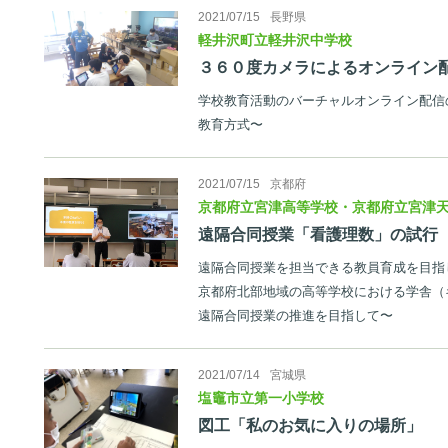
2021/07/15
長野県
軽井沢町立軽井沢中学校
３６０度カメラによるオンライン
学校教育活動のバーチャルオンライン配信の
教育方式〜
2021/07/15
京都府
京都府立宮津高等学校・京都府立宮津
遠隔合同授業「看護理数」の試行
遠隔合同授業を担当できる教員育成を目指
京都府北部地域の高等学校における学舎（
遠隔合同授業の推進を目指して〜
2021/07/14
宮城県
塩竈市立第一小学校
図工「私のお気に入りの場所」