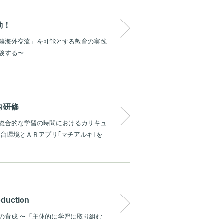
動！
離海外交流」を可能とする教育の実践
験する〜
内研修
総合的な学習の時間におけるカリキュ
台環境とＡＲアプリ｢マチアルキ｣を
roduction
の育成 〜「主体的に学習に取り組む