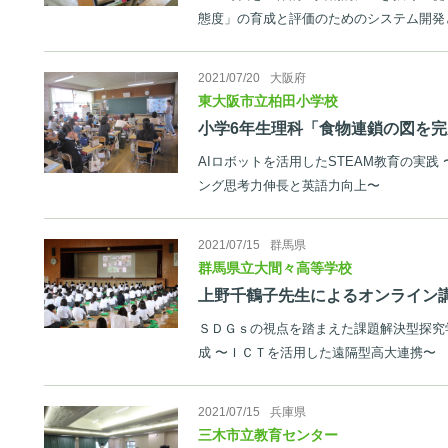
態度」の育成と評価のためのシステム開発
2021/07/20
大阪府
東大阪市立柏田小学校
小学6年生理科「食物連鎖の図を
AIロボットを活用したSTEAM教育の実践
ング思考力伸長と英語力向上〜
2021/07/15
群馬県
群馬県立大間々高等学校
上野千鶴子先生によるオンライン
ＳＤＧｓの視点を踏まえた課題解決型探究
成 〜ＩＣＴを活用した遠隔型高大連携〜
2021/07/15
兵庫県
三木市立教育センター