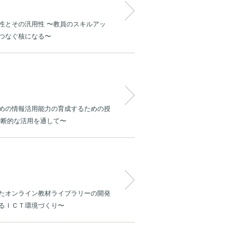
性とその汎用性 〜教員のスキルアッ
つなぐ核になる〜
めの情報活用能力の育成するための授
横断的な活用を通して〜
たオンライン教材ライブラリーの開発
るＩＣＴ環境づくり〜