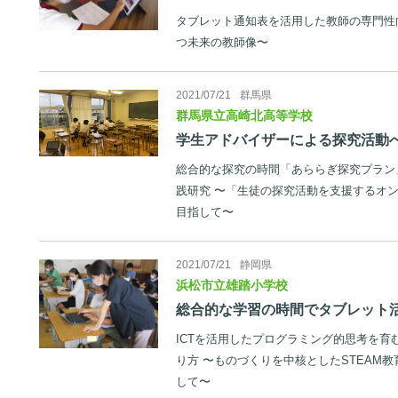
タブレット通知表を活用した教師の専門性
つ未来の教師像〜
2021/07/21
群馬県
群馬県立高崎北高等学校
学生アドバイザーによる探究活動
総合的な探究の時間「あららぎ探究プラン
践研究 〜「生徒の探究活動を支援するオ
目指して〜
2021/07/21
静岡県
浜松市立雄踏小学校
総合的な学習の時間でタブレット
ICTを活用したプログラミング的思考を
り方 〜ものづくりを中核としたSTEAM
して〜