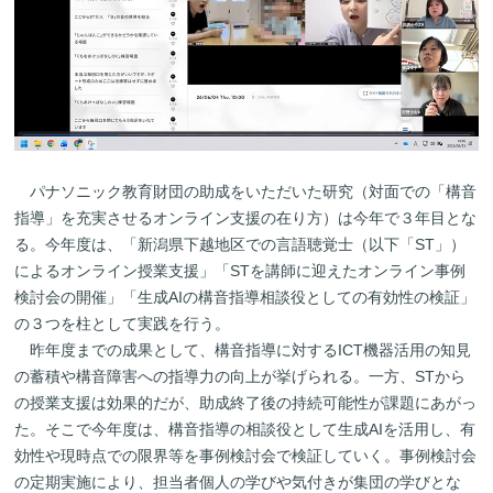
パナソニック教育財団の助成をいただいた研究（対面での「構音
指導」を充実させるオンライン支援の在り方）は今年で３年目とな
る。今年度は、「新潟県下越地区での言語聴覚士（以下「ST」）
によるオンライン授業支援」「STを講師に迎えたオンライン事例
検討会の開催」「生成AIの構音指導相談役としての有効性の検証」
の３つを柱として実践を行う。
昨年度までの成果として、構音指導に対するICT機器活用の知見
の蓄積や構音障害への指導力の向上が挙げられる。一方、STから
の授業支援は効果的だが、助成終了後の持続可能性が課題にあがっ
た。そこで今年度は、構音指導の相談役として生成AIを活用し、有
効性や現時点での限界等を事例検討会で検証していく。事例検討会
の定期実施により、担当者個人の学びや気付きが集団の学びとな