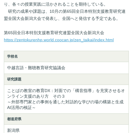
り、各々の授業実践に活かされることを期待している。
研究の成果や課題は、10月の第65回全日本特別支援教育研究連
盟全国大会新潟大会で発表し、全国へと発信する予定である。
第65回全日本特別支援教育研究連盟全国大会新潟大会
https://zentokurenhp.world.coocan.jp/zen_taikai/index.html
学校名
中越言語・難聴教育研究協議会
研究課題
ことばの教室の教育DX：対面での「構音指導」を充実させるオ
ンライン支援のあり方　その３

～外部専門家との事例を通した対話的な学びの場の構築と生成
AI活用の検証～
都道府県
新潟県