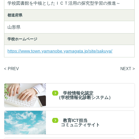
学校図書館を中核としたＩＣＴ活用の探究型学習の推進～
都道府県
山形県
学校ホームページ
https://www.town.yamanobe.yamagata.jp/site/sakuya/
< PREV
NEXT >
学校情報化認定
（学校情報化診断システム）
教育ICT担当
コミュニティサイト