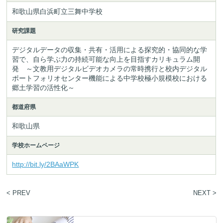
和歌山県白浜町立三舞中学校
研究課題
デジタルデータの収集・共有・活用による探究的・協同的な学
習で、自ら学ぶ力の持続可能な向上を目指すカリキュラム開
発　～文教用デジタルビデオカメラの常時携行と校内デジタル
ポートフォリオセンター機能による中学校極小規模校における
郷土学習の活性化～
都道府県
和歌山県
学校ホームページ
http://bit.ly/2BAaWPK
< PREV
NEXT >