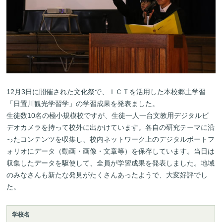
12月3日に開催された文化祭で、ＩＣＴを活用した本校郷土学習
「日置川観光学習学」の学習成果を発表ました。
生徒数10名の極小規模校ですが、生徒一人一台文教用デジタルビ
デオカメラを持って校外に出かけています。各自の研究テーマに沿
ったコンテンツを収集し、校内ネットワーク上のデジタルポートフ
ォリオにデータ（動画・画像・文章等）を保存しています。当日は
収集したデータを駆使して、全員が学習成果を発表しました。地域
のみなさんも新たな発見がたくさんあったようで、大変好評でし
た。
学校名