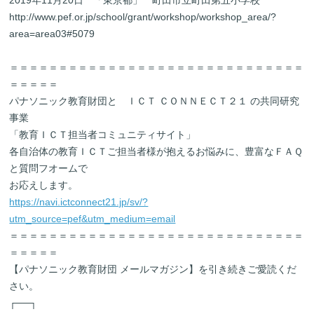
2019年11月20日 「東京都」 町田市立町田第五小学校
http://www.pef.or.jp/school/grant/workshop/workshop_area/?
area=area03#5079
＝＝＝＝＝＝＝＝＝＝＝＝＝＝＝＝＝＝＝＝＝＝＝＝＝＝＝＝＝＝
＝＝＝＝＝
パナソニック教育財団と ＩＣＴ ＣＯＮＮＥＣＴ２１ の共同研究
事業
「教育ＩＣＴ担当者コミュニティサイト」
各自治体の教育ＩＣＴご担当者様が抱えるお悩みに、豊富なＦＡＱ
と質問フオームで
お応えします。
https://navi.ictconnect21.jp/sv/?
utm_source=pef&utm_medium=email
＝＝＝＝＝＝＝＝＝＝＝＝＝＝＝＝＝＝＝＝＝＝＝＝＝＝＝＝＝＝
＝＝＝＝＝
【パナソニック教育財団 メールマガジン】を引き続きご愛読くだ
さい。
┌──┐