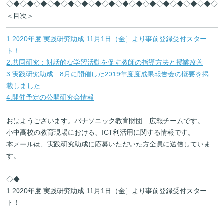
◇◆◇◆◇◆◇◆◇◆◇◆◇◆◇◆◇◆◇◆◇◆◇◆◇◆◇◆◇◆◇
＜目次＞
━━━━━━━━━━━━━━━━━━━━━━━━━━━━━━━
1.2020年度 実践研究助成 11月1日（金）より事前登録受付スター
ト！
2.共同研究：対話的な学習活動を促す教師の指導方法と授業改善
3.実践研究助成 8月に開催した2019年度度成果報告会の概要を掲
載しました
4.開催予定の公開研究会情報
━━━━━━━━━━━━━━━━━━━━━━━━━━━━━━━
おはようございます。パナソニック教育財団 広報チームです。
小中高校の教育現場における、ICT利活用に関する情報です。
本メールは、実践研究助成に応募いただいた方全員に送信していま
す。
◇◆―――――――――――――――――――――――――――――
1.2020年度 実践研究助成 11月1日（金）より事前登録受付スター
ト！
―――――――――――――――――――――――――――――――