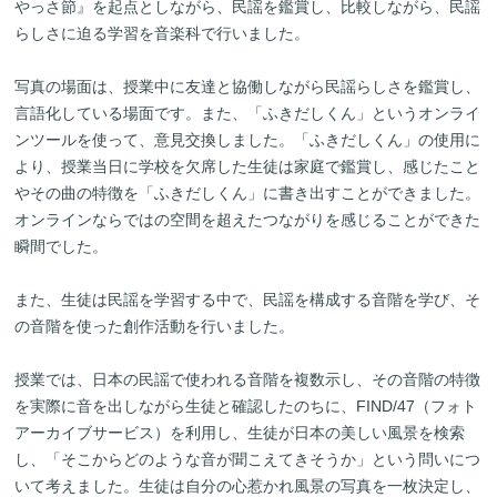
やっさ節』を起点としながら、民謡を鑑賞し、比較しながら、民謡
らしさに迫る学習を音楽科で行いました。
写真の場面は、授業中に友達と協働しながら民謡らしさを鑑賞し、
言語化している場面です。また、「ふきだしくん」というオンライ
ンツールを使って、意見交換しました。「ふきだしくん」の使用に
より、授業当日に学校を欠席した生徒は家庭で鑑賞し、感じたこと
やその曲の特徴を「ふきだしくん」に書き出すことができました。
オンラインならではの空間を超えたつながりを感じることができた
瞬間でした。
また、生徒は民謡を学習する中で、民謡を構成する音階を学び、そ
の音階を使った創作活動を行いました。
授業では、日本の民謡で使われる音階を複数示し、その音階の特徴
を実際に音を出しながら生徒と確認したのちに、FIND/47（フォト
アーカイブサービス）を利用し、生徒が日本の美しい風景を検索
し、「そこからどのような音が聞こえてきそうか」という問いにつ
いて考えました。生徒は自分の心惹かれ風景の写真を一枚決定し、