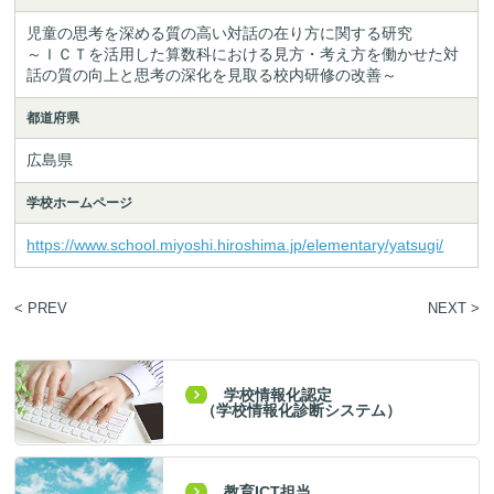
児童の思考を深める質の高い対話の在り方に関する研究

～ＩＣＴを活用した算数科における見方・考え方を働かせた対
話の質の向上と思考の深化を見取る校内研修の改善～
都道府県
広島県
学校ホームページ
https://www.school.miyoshi.hiroshima.jp/elementary/yatsugi/
< PREV
NEXT >
学校情報化認定
（学校情報化診断システム）
教育ICT担当