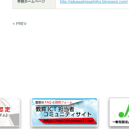
http://aikawahigashijhs.blogspot.com/
学校ホームページ
< PREV