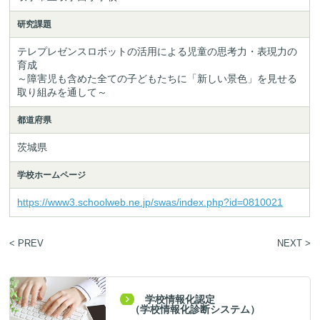
研究課題
テレプレゼンスロボットの活用による児童の思考力・表現力の
育成

～障害児も含めた全ての子どもたちに「新しい景色」を見せる
取り組みを通して～
都道府県
茨城県
学校ホームページ
https://www3.schoolweb.ne.jp/swas/index.php?id=0810021
< PREV
NEXT >
学校情報化認定
（学校情報化診断システム）