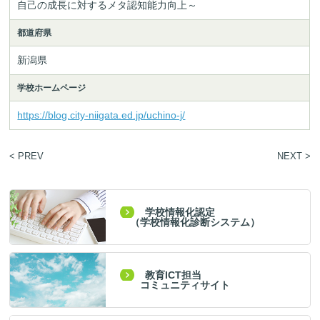
自己の成長に対するメタ認知能力向上～
都道府県
新潟県
学校ホームページ
https://blog.city-niigata.ed.jp/uchino-j/
< PREV
NEXT >
学校情報化認定
（学校情報化診断システム）
教育ICT担当
コミュニティサイト