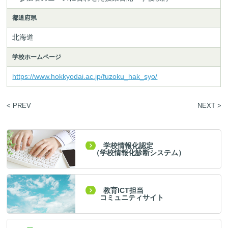
都道府県
北海道
学校ホームページ
https://www.hokkyodai.ac.jp/fuzoku_hak_syo/
< PREV
NEXT >
学校情報化認定
（学校情報化診断システム）
教育ICT担当
コミュニティサイト