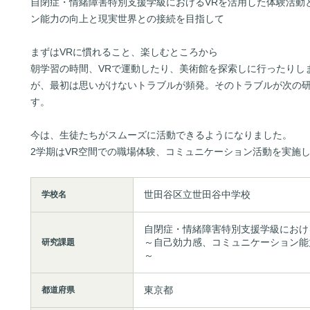
自閉症・情緒障害特別支援学級におけるVRを活用した体験活動
ン能力の向上と現実世界との接続を目指して
まずはVRに慣れること、楽しむところから
朝学習の時間、VRで運動したり、美術館を探索しに行ったりしま
が、最初は思いがけないトラブルが頻発。そのトラブルが次の
す。
今は、生徒たちがスムーズに活動できるようになりました。
2学期はVR空間での職場体験、コミュニケーション活動を実施
世田谷区立世田谷中学校
学校名
自閉症・情緒障害特別支援学級におけ
～自己効力感、コミュニケーション能
研究課題
～
東京都
都道府県