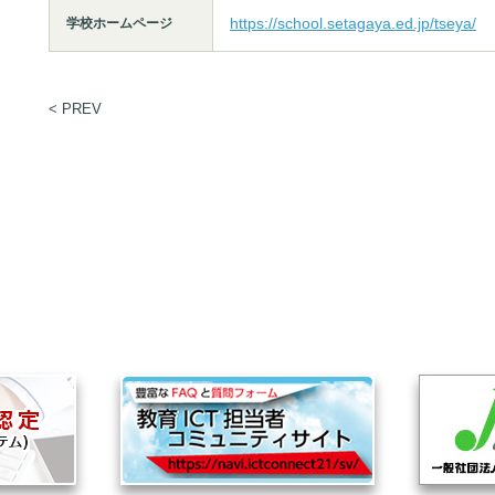
https://school.setagaya.ed.jp/tseya/
学校ホームページ
< PREV