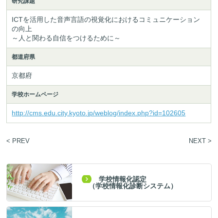
研究課題
ICTを活用した音声言語の視覚化におけるコミュニケーション
の向上

～人と関わる自信をつけるために～
都道府県
京都府
学校ホームページ
http://cms.edu.city.kyoto.jp/weblog/index.php?id=102605
< PREV
NEXT >
学校情報化認定
（学校情報化診断システム）