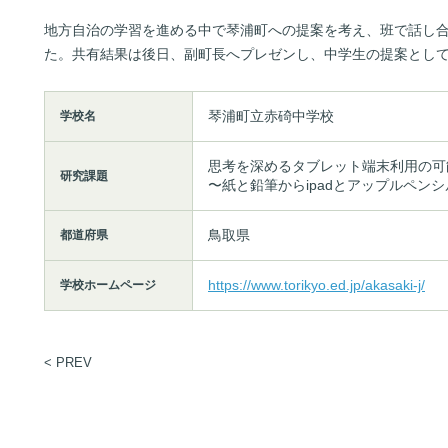
地方自治の学習を進める中で琴浦町への提案を考え、班で話し
た。共有結果は後日、副町長へプレゼンし、中学生の提案とし
琴浦町立赤碕中学校
学校名
思考を深めるタブレット端末利用の可
研究課題
〜紙と鉛筆からipadとアップルペン
鳥取県
都道府県
https://www.torikyo.ed.jp/akasaki-j/
学校ホームページ
< PREV