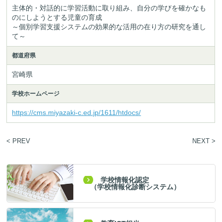
主体的・対話的に学習活動に取り組み、自分の学びを確かなも
のにしようとする児童の育成

～個別学習支援システムの効果的な活用の在り方の研究を通し
て～
都道府県
宮崎県
学校ホームページ
https://cms.miyazaki-c.ed.jp/1611/htdocs/
< PREV
NEXT >
学校情報化認定
（学校情報化診断システム）