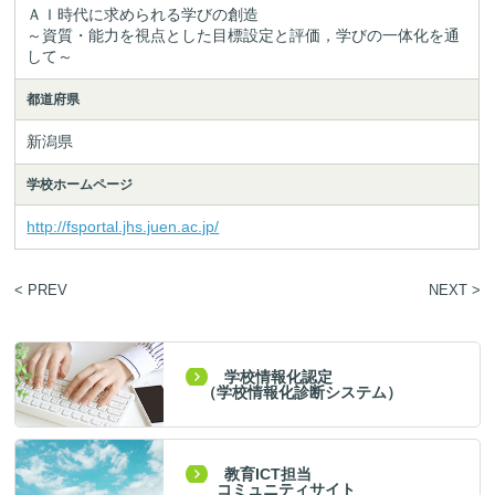
ＡＩ時代に求められる学びの創造

～資質・能力を視点とした目標設定と評価，学びの一体化を通
して～
都道府県
新潟県
学校ホームページ
http://fsportal.jhs.juen.ac.jp/
< PREV
NEXT >
学校情報化認定
（学校情報化診断システム）
教育ICT担当
コミュニティサイト