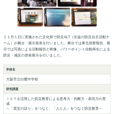
１１月１日に実施された文化祭で防災ALT（生徒の防災自主活動チ
ーム）が舞台・展示発表を行いました。舞台では東北視察報告、展
示では写真による活動報告と映像、パワーポイント自動再生による
防災・減災の啓発展示を行いました。
学校名
大阪市立白鷺中学校
研究課題
ＩＣＴを活用した防災教育による思考力・判断力・表現力の育
成

～「震災の語り」をつなぐ、「人と人」をつなぐ防災教育～