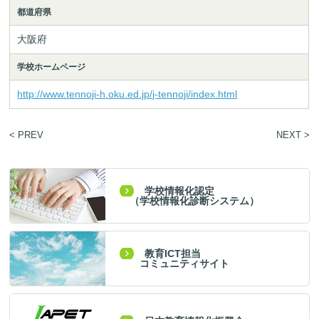
都道府県
大阪府
学校ホームページ
http://www.tennoji-h.oku.ed.jp/j-tennoji/index.html
< PREV
NEXT >
学校情報化認定
（学校情報化診断システム）
教育ICT担当
コミュニティサイト