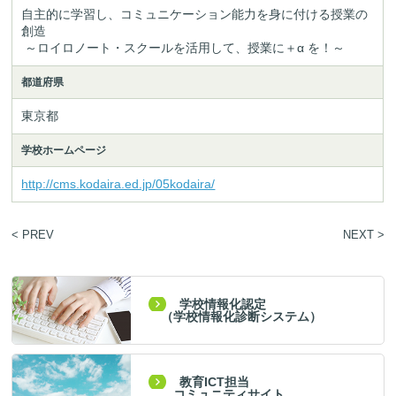
自主的に学習し、コミュニケーション能力を身に付ける授業の
創造

 ～ロイロノート・スクールを活用して、授業に＋α を！～
都道府県
東京都
学校ホームページ
http://cms.kodaira.ed.jp/05kodaira/
< PREV
NEXT >
学校情報化認定
（学校情報化診断システム）
教育ICT担当
コミュニティサイト