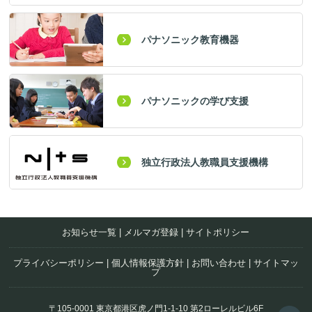
パナソニック教育機器
パナソニックの学び支援
独立行政法人教職員支援機構
お知らせ一覧
|
メルマガ登録
|
サイトポリシー
プライバシーポリシー
|
個人情報保護方針
|
お問い合わせ
|
サイトマッ
プ
〒105-0001 東京都港区虎ノ門1-1-10 第2ローレルビル6F