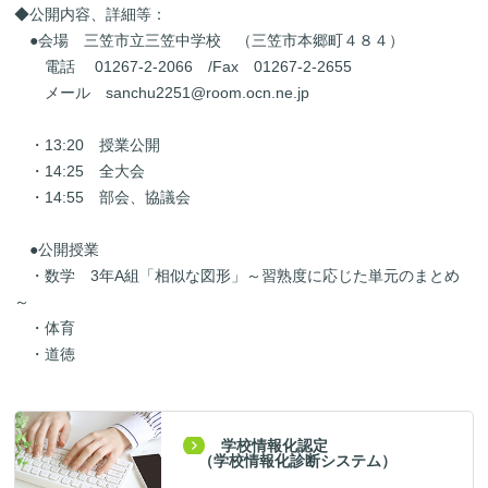
◆公開内容、詳細等：
●会場 三笠市立三笠中学校 （三笠市本郷町４８４）
電話 01267-2-2066 /Fax 01267-2-2655
メール sanchu2251@room.ocn.ne.jp
・13:20 授業公開
・14:25 全大会
・14:55 部会、協議会
●公開授業
・数学 3年A組「相似な図形」～習熟度に応じた単元のまとめ
～
・体育
・道徳
学校情報化認定
（学校情報化診断システム）