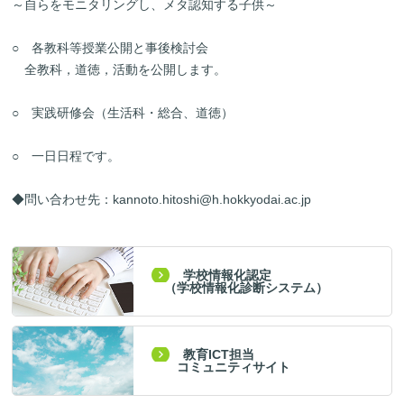
～自らをモニタリングし、メタ認知する子供～
○ 各教科等授業公開と事後検討会
全教科，道徳，活動を公開します。
○ 実践研修会（生活科・総合、道徳）
○ 一日日程です。
◆問い合わせ先：
kannoto.hitoshi@h.hokkyodai.ac.jp
学校情報化認定
（学校情報化診断システム）
教育ICT担当
コミュニティサイト