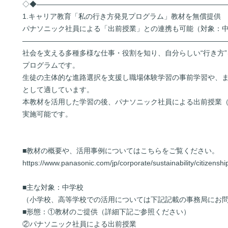
◇◆――――――――――――――――――――――――――
1.キャリア教育「私の行き方発見プログラム」教材を無償提供
パナソニック社員による「出前授業」との連携も可能（対象：
――――――――――――――――――――――――――――
社会を支える多種多様な仕事・役割を知り、自分らしい“行き方
プログラムです。
生徒の主体的な進路選択を支援し職場体験学習の事前学習や、
として適しています。
本教材を活用した学習の後、パナソニック社員による出前授業
実施可能です。
■教材の概要や、活用事例についてはこちらをご覧ください。
https://www.panasonic.com/jp/corporate/sustainability/citizensh
■主な対象：中学校
（小学校、高等学校での活用については下記記載の事務局にお
■形態：①教材のご提供（詳細下記ご参照ください）
②パナソニック社員による出前授業