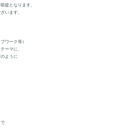
が前提となります。
ございます。
ープワーク等）
をテーマに、
どのように
まで