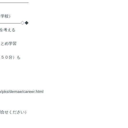
――――――――
中学校）
――――――◇◆
”を考える
まとめ学習
（５０分）も
ip/pks/demae/career.html
問合せください）