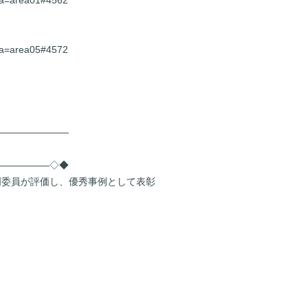
rea=area01#4562
rea=area05#4572
――――――――
――――――◇◆
門委員が評価し、優秀事例として表彰