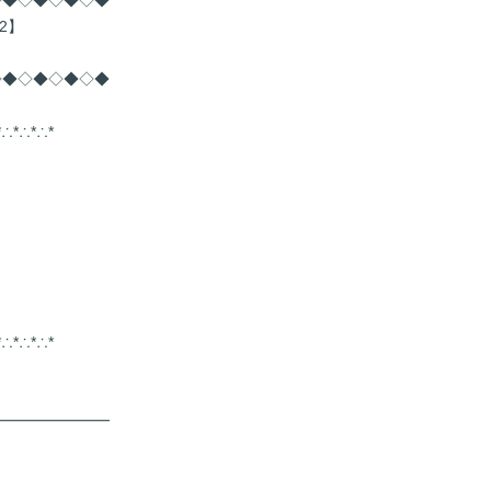
◇◆◇◆◇◆◇◆
2】
◇◆◇◆◇◆◇◆
*∴*∴*∴*
*∴*∴*∴*
━━━━━━━━