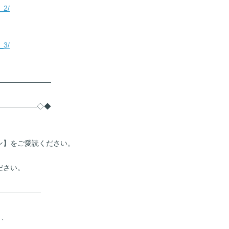
_2/
_3/
――――――――
――――――◇◆
ン】をご愛読ください。
ださい。
――――――
ら、