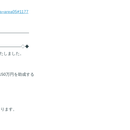
rea=area05#1177
――――――――
――――――◇◆
いたしました。
150万円を助成する
なります。