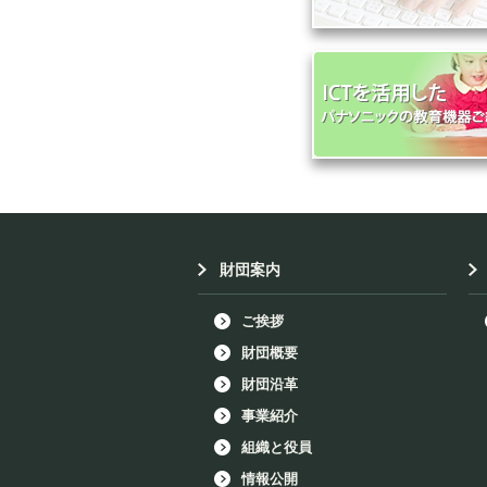
財団案内
ご挨拶
財団概要
財団沿革
事業紹介
組織と役員
情報公開