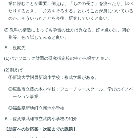
業に臨むことが重要。例えば、「ものの長さ」を測ったり、比べ
たりするとき、「片方をそろえる」ということが身についている
のか。そういったことを今後、研究していくと良い。
③ 教科の構造によっても学習の仕方は異なる。好き嫌い別、関心
別等、色々試してみると良い。
５．視察先
(1)パナソニック財団の研究指定校の中から探すと良い。
(2)例えば
①新潟大学附属新潟小学校：複式学級がある。
②広島市立藤の木小学校：フューチャースクール、学びのイノベ
ーション事業
③福島県新地町立新地小学校
６．佐賀県武雄市立武内小学校の紹介
【助言への対応案・次回までの課題】