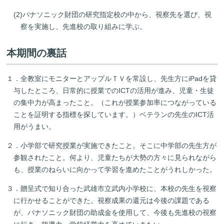
(2)パナソニック財団の研究指定校の中から、視察先を選び、視
察を実施し、先進校の取り組みに学ぶ。
本期間の裏話
１．全教室にモニターとアップルＴＶを常設し、先生方にiPadを貸
与したところ、日常的に授業でのICTの活用が進み、児童・生徒
の集中力が高まったこと。（これが授業参加率につながっている
ことを証明する指標を探しています。）ベテランの先生のICT活
用がうまい。
２．小学部で研究授業が実施できたこと。そこに中学部の先生方が
参観されたこと。何より、児童たちが大勢の方々に見られながら
も、授業のねらいに向かって学習を進めたことがうれしかった。
３．贈呈式で知り合った武雄市立武内小学校に、本校の先生を視察
に行かせることができた。視察成果の還元は今後の課題である
が、パナソニック財団の助成金を使用して、今後も先進校の視察