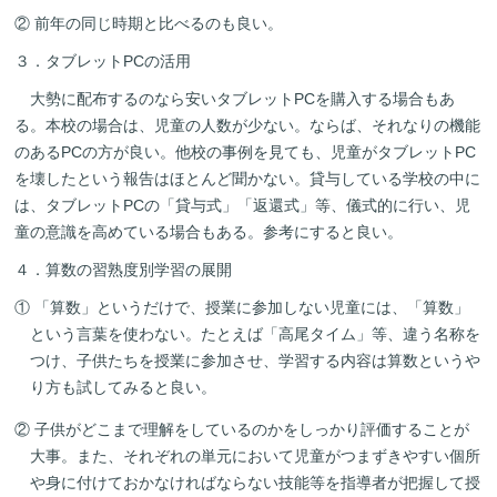
② 前年の同じ時期と比べるのも良い。
３．タブレットPCの活用
大勢に配布するのなら安いタブレットPCを購入する場合もあ
る。本校の場合は、児童の人数が少ない。ならば、それなりの機能
のあるPCの方が良い。他校の事例を見ても、児童がタブレットPC
を壊したという報告はほとんど聞かない。貸与している学校の中に
は、タブレットPCの「貸与式」「返還式」等、儀式的に行い、児
童の意識を高めている場合もある。参考にすると良い。
４．算数の習熟度別学習の展開
① 「算数」というだけで、授業に参加しない児童には、「算数」
という言葉を使わない。たとえば「高尾タイム」等、違う名称を
つけ、子供たちを授業に参加させ、学習する内容は算数というや
り方も試してみると良い。
② 子供がどこまで理解をしているのかをしっかり評価することが
大事。また、それぞれの単元において児童がつまずきやすい個所
や身に付けておかなければならない技能等を指導者が把握して授