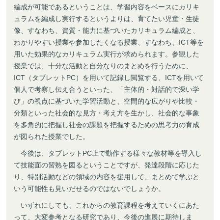
編成が可能であるということは、学習内容をベースにカリキ
ュラムを編成し実行するというよりは、育てたい児童・生徒
像、すなわち、資質・能力に基づいたカリキュラム編成と、
わかりやすい授業や参加したくなる授業、すなわち、ICT等を
用いた効果的なカリキュラム実行が求められます。参観した
授業では、十分な活動と自分なりのまとめを行うために、
ICT（タブレットPC）を用いて記録し閲覧する、ICTを用いて
個人で考察し伝え合うといった、「主体的・対話的で深い学
び」の視点に基づいた学習活動と、空間的な広がりや比較・
分類といった社会的な見方・考え方を生かし、社会的な事象
を多角的に把握し社会の課題を把握するための思考力の育成
が図られた授業でした。
今後は、タブレットPC上で動作する様々な教材等を導入し
て技能面の習熟を図るということですが、発達段階に応じた
り、特別活動などの領域の内容を援用して、まとめて学ぶと
いう可能性も見いだせるのではないでしょうか。
いずれにしても、これからの教育課程を考えていくにあた
って、大変参考となる研究であり、今後の進展に期待しま