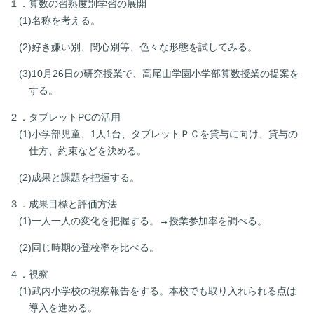
１．算数の習熟度別学習の展開
(1)名称を考える。
(2)好き嫌い別、関心別等、色々な形態を試してみる。
(3)10月26日の研究授業で、高尾山学園小学部算数授業の提案を
する。
２．タブレットPCの活用
(1)小学部児童、1人1台、タブレットＰＣを貸与に向け、貸与の
仕方、約束などを決める。
(2)成果と課題を把握する。
３．成果目標と評価方法
(1)一人一人の変化を把握する。→授業参加率を調べる。
(2)同じ時期の登校率を比べる。
４．視察
(1)武内小学校の視察報告をする。本校でも取り入れられる点は
導入を進める。