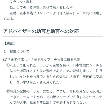
・フラッシュ教材
・動かして教える算数、見せて教える社会科
・基礎・基本習熟プリントパック（導入済み）←日常的に活用し
てみる。
アドバイザーの助言と助言への対応
【助言】
１．授業について
(1)学級で作成した「産地マップ」を写真に撮る活動
①八王子で配られたチラシから産地を調べ、日本地図にシールを
貼った地図はとても良い資料である。その資料を通して、注目
したポイントを写真でとるときの会話が活発で、主体的に交流
し、良い学びがたくさん見られた。
②写真が記憶のトリガーになる。つまり、写真を見ながら説明が
できる。一人でまとめ、その後グループで共有するというステ
ップが大事。児童を前に出して発表する必要もない。