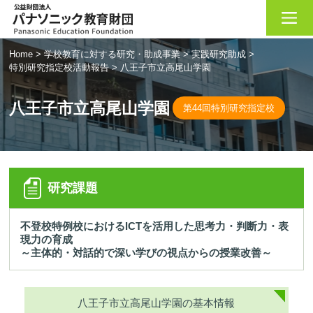
Home
>
学校教育に対する研究・助成事業
>
実践研究助成
>
特別研究指定校活動報告
>
八王子市立高尾山学園
八王子市立高尾山学園
第44回特別研究指定校
研究課題
不登校特例校におけるICTを活用した思考力・判断力・表
現力の育成
～主体的・対話的で深い学びの視点からの授業改善～
八王子市立高尾山学園の基本情報