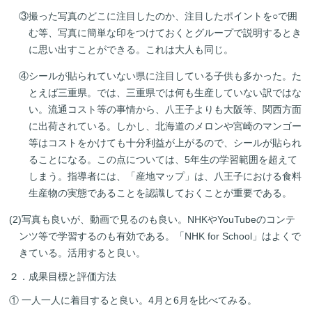
③撮った写真のどこに注目したのか、注目したポイントを○で囲
む等、写真に簡単な印をつけておくとグループで説明するとき
に思い出すことができる。これは大人も同じ。
④シールが貼られていない県に注目している子供も多かった。た
とえば三重県。では、三重県では何も生産していない訳ではな
い。流通コスト等の事情から、八王子よりも大阪等、関西方面
に出荷されている。しかし、北海道のメロンや宮崎のマンゴー
等はコストをかけても十分利益が上がるので、シールが貼られ
ることになる。この点については、5年生の学習範囲を超えて
しまう。指導者には、「産地マップ」は、八王子における食料
生産物の実態であることを認識しておくことが重要である。
(2)写真も良いが、動画で見るのも良い。NHKやYouTubeのコンテ
ンツ等で学習するのも有効である。「NHK for School」はよくで
きている。活用すると良い。
２．成果目標と評価方法
① 一人一人に着目すると良い。4月と6月を比べてみる。