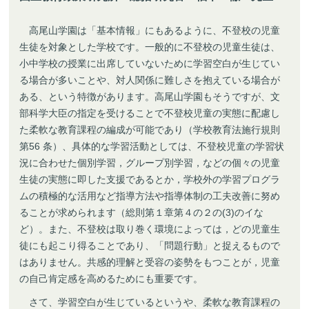
高尾山学園は「基本情報」にもあるように、不登校の児童
生徒を対象とした学校です。一般的に不登校の児童生徒は、
小中学校の授業に出席していないために学習空白が生じてい
る場合が多いことや、対人関係に難しさを抱えている場合が
ある、という特徴があります。高尾山学園もそうですが、文
部科学大臣の指定を受けることで不登校児童の実態に配慮し
た柔軟な教育課程の編成が可能であり（学校教育法施行規則
第56 条）、具体的な学習活動としては、不登校児童の学習状
況に合わせた個別学習，グループ別学習，などの個々の児童
生徒の実態に即した支援であるとか，学校外の学習プログラ
ムの積極的な活用など指導方法や指導体制の工夫改善に努め
ることが求められます（総則第１章第４の２の(3)のイな
ど）。また、不登校は取り巻く環境によっては，どの児童生
徒にも起こり得ることであり、「問題行動」と捉えるもので
はありません。共感的理解と受容の姿勢をもつことが，児童
の自己肯定感を高めるためにも重要です。
さて、学習空白が生じているというや、柔軟な教育課程の