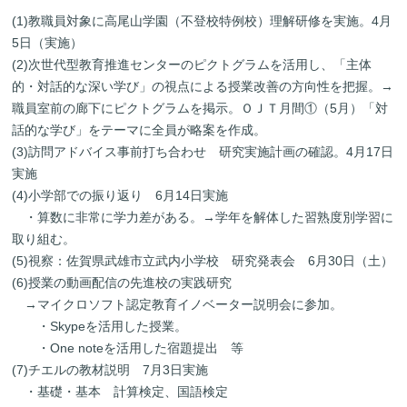
(1)教職員対象に高尾山学園（不登校特例校）理解研修を実施。4月
5日（実施）
(2)次世代型教育推進センターのピクトグラムを活用し、「主体
的・対話的な深い学び」の視点による授業改善の方向性を把握。→
職員室前の廊下にピクトグラムを掲示。ＯＪＴ月間①（5月）「対
話的な学び」をテーマに全員が略案を作成。
(3)訪問アドバイス事前打ち合わせ 研究実施計画の確認。4月17日
実施
(4)小学部での振り返り 6月14日実施
・算数に非常に学力差がある。→学年を解体した習熟度別学習に
取り組む。
(5)視察：佐賀県武雄市立武内小学校 研究発表会 6月30日（土）
(6)授業の動画配信の先進校の実践研究
→マイクロソフト認定教育イノベーター説明会に参加。
・Skypeを活用した授業。
・One noteを活用した宿題提出 等
(7)チエルの教材説明 7月3日実施
・基礎・基本 計算検定、国語検定