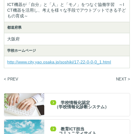
ICT機器が「自分」と「人」と「モノ」をつなぐ協働学習　～I
CT機器を活用し、考えを様々な手段でアウトプットできる子ど
もの育成～
都道府県
大阪府
学校ホームページ
http://www.city.yao.osaka.jp/soshiki/17-22-0-0-0_1.html
< PREV
NEXT >
学校情報化認定
（学校情報化診断システム）
教育ICT担当
コミュニティサイト