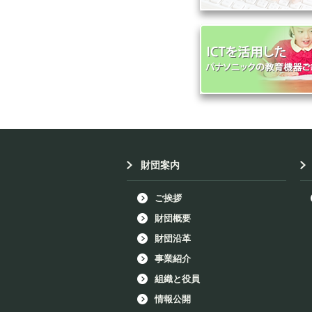
財団案内
ご挨拶
財団概要
財団沿革
事業紹介
組織と役員
情報公開