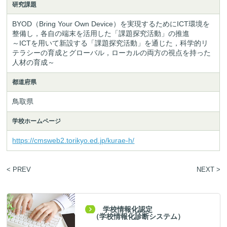
研究課題
BYOD（Bring Your Own Device）を実現するためにICT環境を
整備し，各自の端末を活用した「課題探究活動」の推進

～ICTを用いて新設する「課題探究活動」を通じた，科学的リ
テラシーの育成とグローバル，ローカルの両方の視点を持った
人材の育成～
都道府県
鳥取県
学校ホームページ
https://cmsweb2.torikyo.ed.jp/kurae-h/
< PREV
NEXT >
学校情報化認定
（学校情報化診断システム）