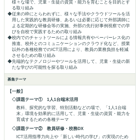
様々な場で、児童・生徒の資質・能力を育むことを目的とす
る取り組み
◆従来の枠にとらわれずに、様々な手法やクラウドツールを活
用した実践的な教員研修、あるいは必要に応じて外部講師に
よる定期的な研修会等の実施、外部の先行好事例視察での学
びを自校で実践するための取り組み
◆校内でのチャットツールによる情報共有やペーパーレス化の
推進、校外とのコミュニケーションのクラウド化など、授業
以外の各種校務でのICT活用により、教員の業務負担を軽減
させるための取り組み
◆先端的なテクノロジーやツールを活用して、児童・生徒の新
たな学びの可能性を探る取り組み
募集テーマ
【一般】
◇課題テーマ① 1人1台端末活用
教科、探究的な学習、特別活動などの場で、「1人1台端
末」環境を効果的に活用して、児童・生徒の資質・能力を
育成するための各種テーマ
◇課題テーマ② 教員研修・校務DX
ICT活用指導力向上や「新しい時代の学び」の実現のため