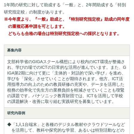
1年間の研究に対して助成する「一般」と、2年間助成する「特別
研究指定校」の制度があります。
※今年度より、『一般』助成と、『特別研究指定校』助成の同年度
の重複応募申請を可とします。
どちらも合格の場合は特別研究指定校への採択となります。
募集内容
文部科学省のGIGAスクール構想により校内のICT環境が整備さ
れ、学びの場でのICTの日常的な活用が進んでいます。また、G
IGA第2期に向けて更に「主体的・対話的で深い学び」を進め、
学びを「深化」させていくことが期待されます。他方、ICT活
用指導力の向上のための教員研修の充実や、データを活用した
校務の効率化で先生方の業務負担を軽減させていくことも喫緊
の課題です。パナソニック教育財団では、ICTを活用して学校
の課題解決・改善に取り組む実践研究を募集しています。
研究内容例
◆「1人1台端末」と各種のデジタル教材やクラウドツールなど
を活用して、教科や探究的な学習、あるいは特別活動などの