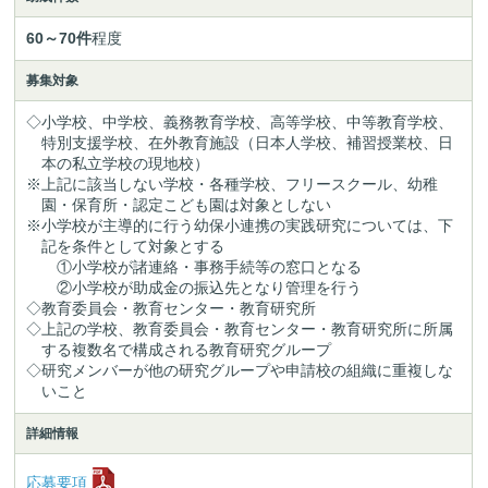
60～70件
程度
募集対象
◇小学校、中学校、義務教育学校、高等学校、中等教育学校、
特別支援学校、在外教育施設（日本人学校、補習授業校、日
本の私立学校の現地校）
※上記に該当しない学校・各種学校、フリースクール、幼稚
園・保育所・認定こども園は対象としない
※小学校が主導的に行う幼保小連携の実践研究については、下
記を条件として対象とする
①小学校が諸連絡・事務手続等の窓口となる
②小学校が助成金の振込先となり管理を行う
◇教育委員会・教育センター・教育研究所
◇上記の学校、教育委員会・教育センター・教育研究所に所属
する複数名で構成される教育研究グループ
◇研究メンバーが他の研究グループや申請校の組織に重複しな
いこと
詳細情報
応募要項