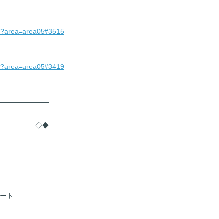
ea/?area=area05#3515
ea/?area=area05#3419
――――――――
――――――◇◆
ポート