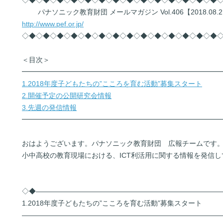
◇◆◇◆◇◆◇◆◇◆◇◆◇◆◇◆◇◆◇◆◇◆◇◆◇◆◇◆
パナソニック教育財団 メールマガジン Vol.406【2018.08.2
http://www.pef.or.jp/
◇◆◇◆◇◆◇◆◇◆◇◆◇◆◇◆◇◆◇◆◇◆◇◆◇◆◇◆
＜目次＞
━━━━━━━━━━━━━━━━━━━━━━━━━━━━
1.2018年度子どもたちの”こころを育む活動”募集スタート
2.開催予定の公開研究会情報
3.先週の発信情報
━━━━━━━━━━━━━━━━━━━━━━━━━━━━
おはようございます。パナソニック教育財団 広報チームです
小中高校の教育現場における、ICT利活用に関する情報を発信し
◇◆――――――――――――――――――――――――――
1.2018年度子どもたちの”こころを育む活動”募集スタート
――――――――――――――――――――――――――――