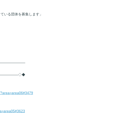
している団体を募集します」
――――――――
――――――◇◆
ea/?area=area06#3479
rea=area05#3623