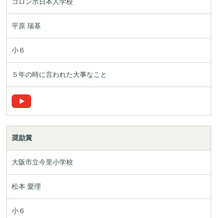
コロンボ日本人学校
平原 瑞基
小６
５年の時に言われた大事なこと
奨励賞
大阪市立今里小学校
松本 愛理
小６