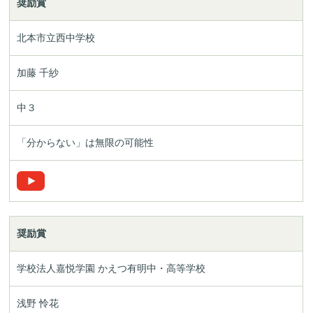
奨励賞
北本市立西中学校
加藤 千紗
中３
「分からない」は無限の可能性
奨励賞
学校法人嘉悦学園 かえつ有明中・高等学校
浅野 怜花