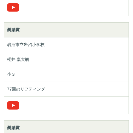
奨励賞
岩沼市立岩沼小学校
櫻井 稟大朗
小３
77回のリフティング
奨励賞