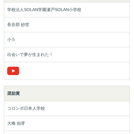
学校法人SOLAN学園
瀬戸SOLAN小学校
長谷部 紗世
小５
出会いで夢が生まれた！
奨励賞
コロンボ日本人学校
大橋 由芽