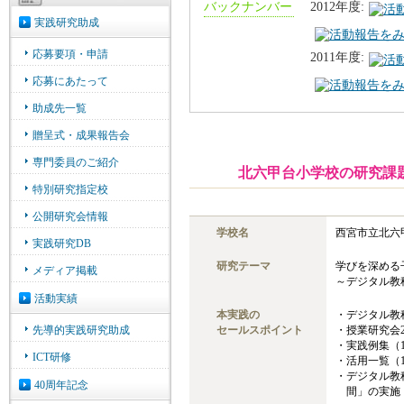
バックナンバー
2012年度:
2011年度:
北六甲台小学校の研究課
学校名
西宮市立北六
研究テーマ
学びを深める
～デジタル教
本実践の
・デジタル教
セールスポイント
・授業研究会
・実践例集（
・活用一覧（
・デジタル教
間」の実施