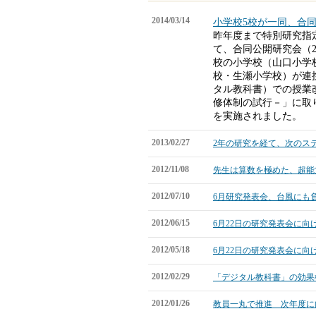
2014/03/14
小学校5校が一同、合
昨年度まで特別研究指
て、合同公開研究会（2
校の小学校（山口小学
校・生瀬小学校）が連携
タル教科書）での授業
修体制の試行－」に取
を実施されました。
2013/02/27
2年の研究を経て、次のス
2012/11/08
先生は算数を極めた、超能
2012/07/10
6月研究発表会、台風にも
2012/06/15
6月22日の研究発表会に向
2012/05/18
6月22日の研究発表会に向
2012/02/29
「デジタル教科書」の効果
2012/01/26
教員一丸で推進 次年度に