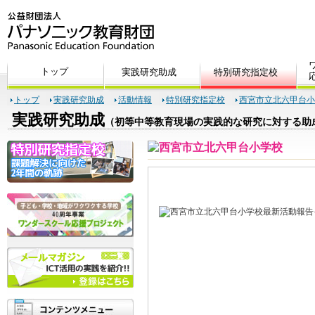
トップ
実践研究助成
活動情報
特別研究指定校
西宮市立北六甲台小
実践研究助成
（初等中等教育現場の実践的な研究に対する助
2012年度1-3月期（最新活動報告