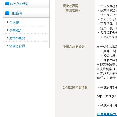
現状と課題
・デジタル教
（申請理由）
・授業研究会
・全クラスで
・チャレンジ
・実践例集（
・活用一覧（
・各種ICT
・ICT活用先
予想される成果
○ デジタル
・興味・関
・授業に集
・理解の深
○ 授業実践交
○ 実践例集
○ デジタル
礎学力の定着
公開に関する情報
・平成24年1
5年「デジタ
・平成24年6
研究発表会の