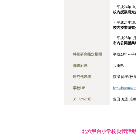
・平成24年1
校内授業研究
・平成24年1
校内授業研究
・平成25年1
市内公開授業
特別研究指定期間
平成23年～平
都道府県
兵庫県
研究代表者
渡瀬 尚子(校長
学校HP
http://kusunoki.
アドバイザー
豊田 充崇 准
北六甲台小学校 財団活