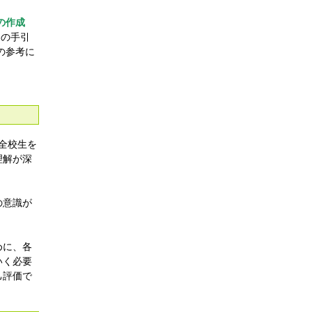
の作成
用の手引
の参考に
全校生を
理解が深
の意識が
めに、各
いく必要
己評価で