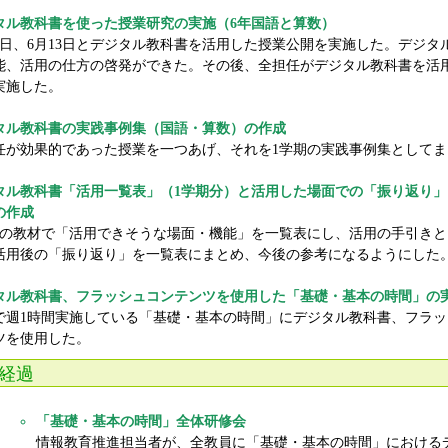
タル教科書を使った授業研究の実施（6年国語と算数）
30日、6月13日とデジタル教科書を活用した授業公開を実施した。デジタ
能、活用の仕方の啓発ができた。その後、全担任がデジタル教科書を活
実施した。
タル教科書の実践事例集（国語・算数）の作成
任が効果的であった授業を一つあげ、それを1学期の実践事例集としてま
タル教科書「活用一覧表」（1学期分）と活用した場面での「振り返り」
の作成
期の教材で「活用できそうな場面・機能」を一覧表にし、活用の手引きと
活用後の「振り返り」を一覧表にまとめ、今後の参考になるようにした
タル教科書、フラッシュコンテンツを使用した「基礎・基本の時間」の
で週1時間実施している「基礎・基本の時間」にデジタル教科書、フラッ
ツを使用した。
経過
「基礎・基本の時間」全体研修会
情報教育推進担当者が、全教員に「基礎・基本の時間」における