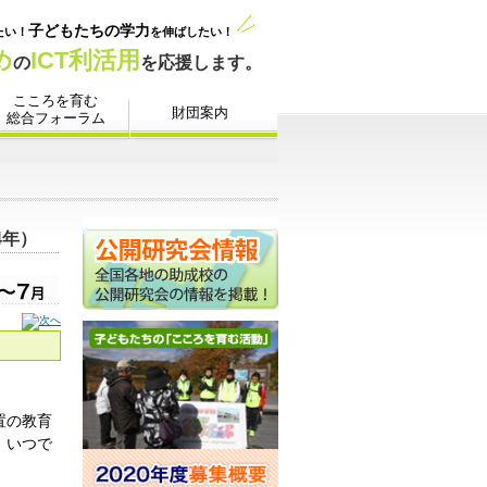
4年）
置の教育
、いつで