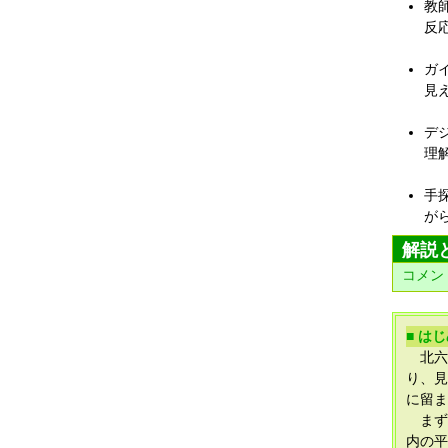
教
反
ガ
見
デ
理
手
が
解説
コメン
■ は
北六
り、見
に留ま
まず
内の平