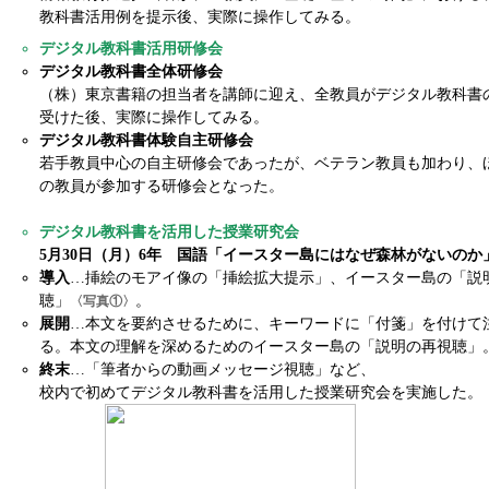
教科書活用例を提示後、実際に操作してみる。
デジタル教科書活用研修会
デジタル教科書全体研修会
（株）東京書籍の担当者を講師に迎え、全教員がデジタル教科書
受けた後、実際に操作してみる。
デジタル教科書体験自主研修会
若手教員中心の自主研修会であったが、ベテラン教員も加わり、
の教員が参加する研修会となった。
デジタル教科書を活用した授業研究会
5月30日（月）6年 国語「イースター島にはなぜ森林がないのか
導入
…挿絵のモアイ像の「挿絵拡大提示」、イースター島の「説
聴」
。
〈写真①〉
展開
…本文を要約させるために、キーワードに「付箋」を付けて
る。本文の理解を深めるためのイースター島の「説明の再視聴」
終末
…「筆者からの動画メッセージ視聴」など、
校内で初めてデジタル教科書を活用した授業研究会を実施した。