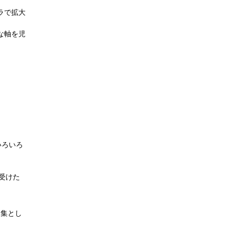
ラで拡大
な軸を児
いろいろ
受けた
例集とし