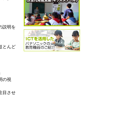
の説明を
ほとんど
」
明の視
注目させ
。