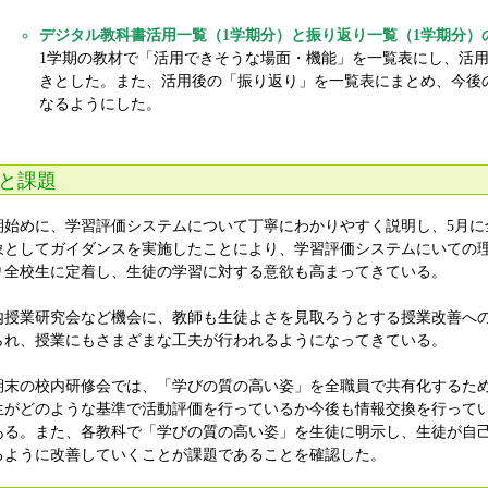
デジタル教科書活用一覧（1学期分）と振り返り一覧（1学期分）
1学期の教材で「活用できそうな場面・機能」を一覧表にし、活
きとした。また、活用後の「振り返り」を一覧表にまとめ、今後
なるようにした。
と課題
期始めに、学習評価システムについて丁寧にわかりやすく説明し、5月に
象としてガイダンスを実施したことにより、学習評価システムにいての
り全校生に定着し、生徒の学習に対する意欲も高まってきている。
内授業研究会など機会に、教師も生徒よさを見取ろうとする授業改善へ
られ、授業にもさまざまな工夫が行われるようになってきている。
期末の校内研修会では、「学びの質の高い姿」を全職員で共有化するた
生がどのような基準で活動評価を行っているか今後も情報交換を行って
ある。また、各教科で「学びの質の高い姿」を生徒に明示し、生徒が自
るように改善していくことが課題であることを確認した。