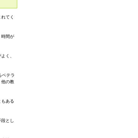
まれてく
、時間が
がよく、
るベテラ
、他の教
ともある
手段とし