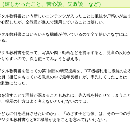
（嬉しかったこと、苦心談、失敗談 など）
ジタル教科書という新しいコンテンツが入ったことに抵抗や戸惑いが生
か心配したが、全教員が進んで活用していることは嬉しい。
ジタル教科書にはいろいろな機能が付いているので全て使いこなすには
かる。
ジタル教科書を使って、写真や図・動画などを提示すると、児童の反応
かりやすいので、次も使ってみようと思える。
ジタル教科書を使っての第1回目の研究授業を、ICT機器利用に抵抗のあ
教員（担任をもっている教員の中で最年長者）が、率先してしたことは
の刺激になった。
像を流すことで理解が深まることもあれは、先入観を持たせてしまうこ
で、提示の仕方はよく考えないといけないのでは。
子どもに何を理解させたいのか」、「めざす子ども像」は、その一つの
デジタル教科書などICT機器があることを忘れてはいけない。