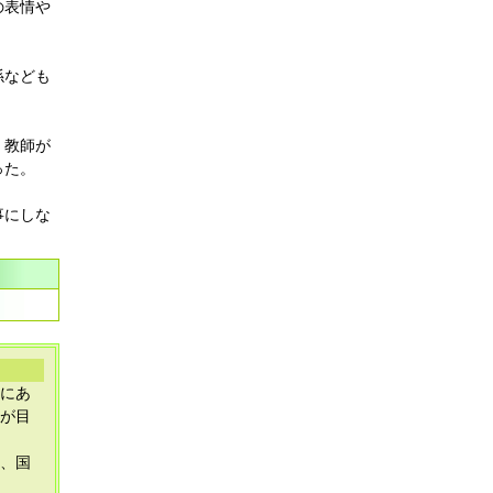
の表情や
係なども
、教師が
った。
事にしな
にあ
が目
、国