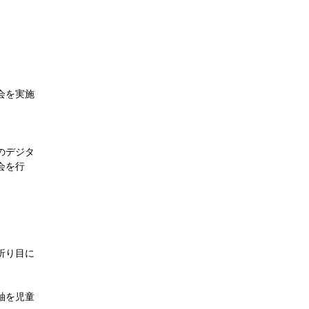
会を実施
のデジタ
会を行
折り目に
軸を児童