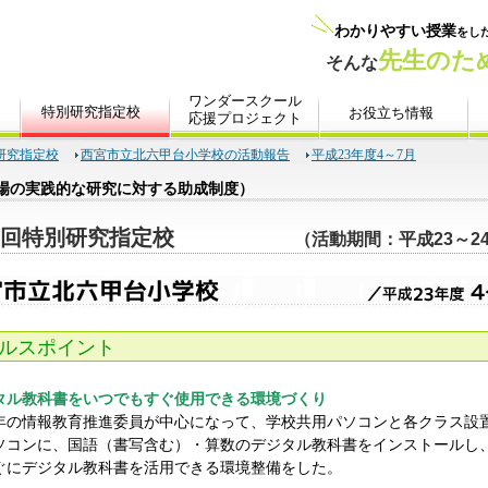
研究指定校
西宮市立北六甲台小学校の活動報告
平成23年度4～7月
場の実践的な研究に対する助成制度）
7回特別研究指定校
（活動期間：平成23～2
ルスポイント
タル教科書をいつでもすぐ使用できる環境づくり
年の情報教育推進委員が中心になって、学校共用パソコンと各クラス設
ソコンに、国語（書写含む）・算数のデジタル教科書をインストールし
ぐにデジタル教科書を活用できる環境整備をした。