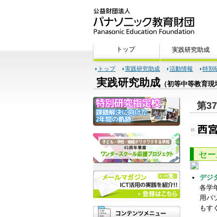
トップ
実践研究助成
活動情報
特別
実践研究助成
（初等中等教育現
第3
セー
デジ
各学
用パ
もす