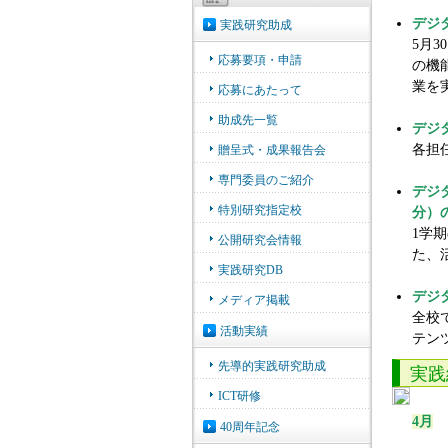
デジ
5月
の機
業を
デジ
各担
デジ
分）
1学
た、
デジ
全校
テン
実践
4月