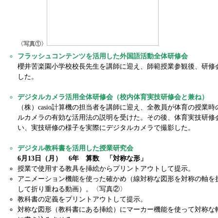
〈写真①〉
フラッシュコンテンツを活用した外国語活動全体研修会
櫻井苦楽園小学校校長先生を講師に迎え、師範授業参観後、研修
した。
デジタルカメラ活用全体研修会（校内体育実技研修会と兼ね）
（株）casio計算機の担当者を講師に迎え、全教員が体育の授業時
ルカメラの有効な活用法の説明を受けた。その後、体育実技研修
い、実技研修の様子を実際にデジタルカメラで撮影した。
デジタル教科書を活用した授業研究会
6月13日（月） 6年 算数 「対称な形」
授業で使用する教具を挿絵からプリントアウトして提示。
アニメーション機能を使った確かめ（線対称な図形を対称の軸を
して折り重ねる動画）。〈写真②〉
教科書の定義をプリントアウトして提示。
対称な図形（教科書にある挿絵）にマーカー機能を使って対称な