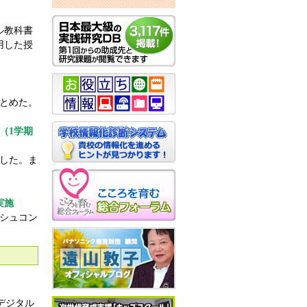
ル教科書
用した授
とめた。
（1学期
した。ま
。
実施
シュコン
デジタル