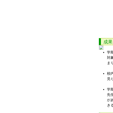
成果
学
対
ま
校
見
学
先
が
き