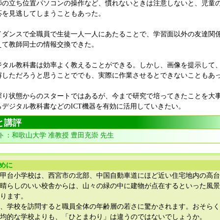
師の立ち位置パソコンの操作など、慣れないときは注意しないと、児童
応を見逃してしまうこともあった。
イダンスで全職員で生徒一人一人にあたることで、学習面以外の友達関
えて教師同士の情報交換できた。
ジタル教科書は効率よく教えることができる。しかし、画像を提示して
解しただろうと思うことででも、実際に作業させるとできないこともあ
探り状態からのスタートではあるが、今まで研究で培ってきたことを大
らデジタル教科書などのICT機器を有効に活用していきたい。
と講評
ト：和歌山大学 准教授 豊田充崇 先生
じめに
甲台小学校は、西宮市の北部、中国自動車道にほど近い住宅地内の高台
晴らしのいい校舎からは、山々の緑の中に建物が点在するといった風景
ります。
、学校を訪問すると職員全体の年齢層の若さに驚かされます。おそらく
均的な学校よりも、「ひとまわり」は違うのではないでしょうか。