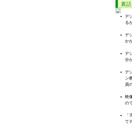
裏話
デ
る
デ
か
デ
分
デ
ン
員
映
の
「
て